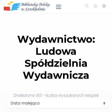
Wydawnictwo:
Ludowa
Spółdzielnia
Wydawnicza
Znaleziono
153
- liczba wyszukanych książek