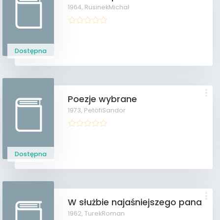
1964,
RusinekMichał
Dostępna
Poezje wybrane
1973,
PetöfiSandor
Dostępna
W służbie najaśniejszego pana
1962,
TurekRoman