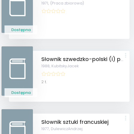
1971,
(Praca zbiorowa)
Dostępna
Słownik szwedzko-polski (i) polsko-szwedzki
1988,
KubitskyJacek
2 t.
Dostępna
Słownik sztuki francuskiej
1977,
DulewiczAndrzej