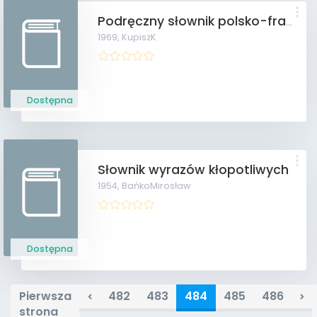
Podręczny słownik polsko-francuski
1969,
KupiszK.
Dostępna
Słownik wyrazów kłopotliwych
1954,
BańkoMirosław
Dostępna
Pierwsza
482
483
484
485
486
strona