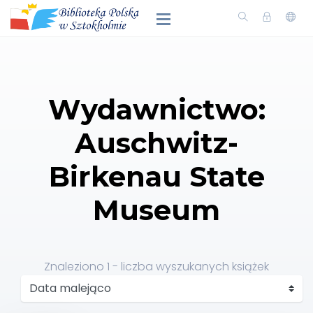
Wydawnictwo:
Auschwitz-
Birkenau State
Museum
Znaleziono
1
- liczba wyszukanych książek